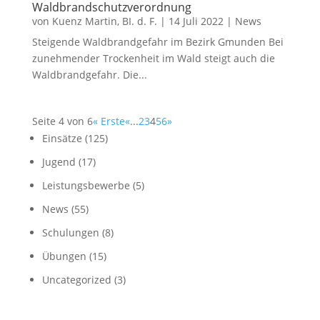
Waldbrandschutzverordnung
von
Kuenz Martin, BI. d. F.
|
14 Juli 2022
|
News
Steigende Waldbrandgefahr im Bezirk Gmunden Bei
zunehmender Trockenheit im Wald steigt auch die
Waldbrandgefahr. Die...
Seite 4 von 6
« Erste
«
...
2
3
4
5
6
»
Einsätze
(125)
Jugend
(17)
Leistungsbewerbe
(5)
News
(55)
Schulungen
(8)
Übungen
(15)
Uncategorized
(3)