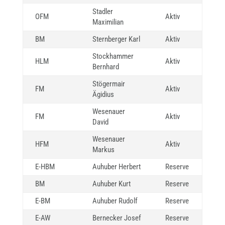
Stadler
OFM
Aktiv
Maximilian
BM
Sternberger Karl
Aktiv
Stockhammer
HLM
Aktiv
Bernhard
Stögermair
FM
Aktiv
Ägidius
Wesenauer
FM
Aktiv
David
Wesenauer
HFM
Aktiv
Markus
E-HBM
Auhuber Herbert
Reserve
BM
Auhuber Kurt
Reserve
E-BM
Auhuber Rudolf
Reserve
E-AW
Bernecker Josef
Reserve