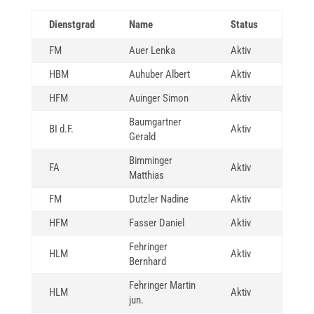
Dienstgrad
Name
Status
FM
Auer Lenka
Aktiv
HBM
Auhuber Albert
Aktiv
HFM
Auinger Simon
Aktiv
Baumgartner
BI d.F.
Aktiv
Gerald
Bimminger
FA
Aktiv
Matthias
FM
Dutzler Nadine
Aktiv
HFM
Fasser Daniel
Aktiv
Fehringer
HLM
Aktiv
Bernhard
Fehringer Martin
HLM
Aktiv
jun.