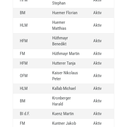
HFM
Aktiv
Stephan
BM
Huemer Florian
Aktiv
Huemer
HLM
Aktiv
Matthias
Hüthmayr
HFM
Aktiv
Benedikt
FM
Hüthmayr Martin
Aktiv
HFM
Hutterer Tanja
Aktiv
Kaiser Nikolaus
OFM
Aktiv
Peter
HLM
Kallab Michael
Aktiv
Kronberger
BM
Aktiv
Harald
BI d.F.
Kuenz Martin
Aktiv
FM
Kuntner Jakob
Aktiv