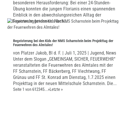
besonderen Herausforderung: Bei einer 24-Stunden-
Übung konnten die jungen Florianis einen spannenden
Einblick in den abwechslungsreichen Alltag der
Feuerwehr gewinnen. Nach...
Begeisterung bei den Kids der NMS Scharnstein beim Projekttag der
Feuerwehren des Almtales!
von
Platzer Jakob, BI d. F.
|
Juli 1, 2025
|
Jugend
,
News
Unter dem Slogan „GEMEINSAM, SICHER, FEUERWEHR“
veranstalteten die Feuerwehren des Almtales mit der
FF Scharnstein, FF Bäckerberg, FF Viechtwang, FF
Grünau und FF St. Konrad am Dienstag, 1.7.2025 einen
Projekttag in der neuen Mittelschule Scharnstein. Die...
Seite 1 von 6
1
2
3
4
5
...
»
Letzte »