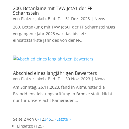
200. Betankung mit TVW JetA1 der FF
Scharnstein
von
Platzer Jakob, BI d. F.
|
31 Dez. 2023
|
News
200. Betankung mit TVW JetA1 der FF ScharnsteinDas
vergangene Jahr 2023 war das bis jetzt
einsatzstärkste Jahr des von der FF...
Abschied eines langjährigen Bewerters
von
Platzer Jakob, BI d. F.
|
30 Nov. 2023
|
News
Am Sonntag, 26.11.2023, fand in Altmünster die
Branddienstleistungsprüfung in Bronze statt. Nicht
nur für unsere acht Kameraden...
Seite 2 von 6
«
1
2
3
4
5
...
»
Letzte »
Einsätze
(125)