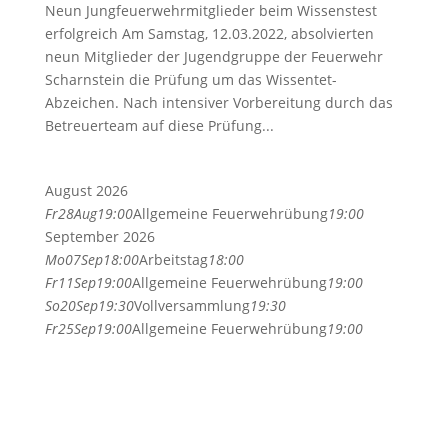
Neun Jungfeuerwehrmitglieder beim Wissenstest
erfolgreich Am Samstag, 12.03.2022, absolvierten
neun Mitglieder der Jugendgruppe der Feuerwehr
Scharnstein die Prüfung um das Wissentet-
Abzeichen. Nach intensiver Vorbereitung durch das
Betreuerteam auf diese Prüfung...
August 2026
Fr
28
Aug
19:00
Allgemeine Feuerwehrübung
19:00
September 2026
Mo
07
Sep
18:00
Arbeitstag
18:00
Fr
11
Sep
19:00
Allgemeine Feuerwehrübung
19:00
So
20
Sep
19:30
Vollversammlung
19:30
Fr
25
Sep
19:00
Allgemeine Feuerwehrübung
19:00