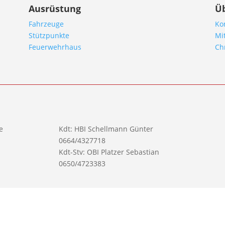
Ausrüstung
Ü
Fahrzeuge
Ko
Stützpunkte
Mi
Feuerwehrhaus
Ch
e
Kdt: HBI Schellmann Günter
0664/4327718
Kdt-Stv: OBI Platzer Sebastian
0650/4723383