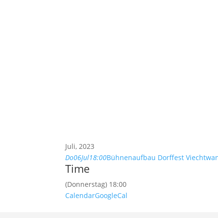
Juli, 2023
Do
06
Jul
18:00
Bühnenaufbau Dorffest Viechtwa
Time
(Donnerstag) 18:00
Calendar
GoogleCal