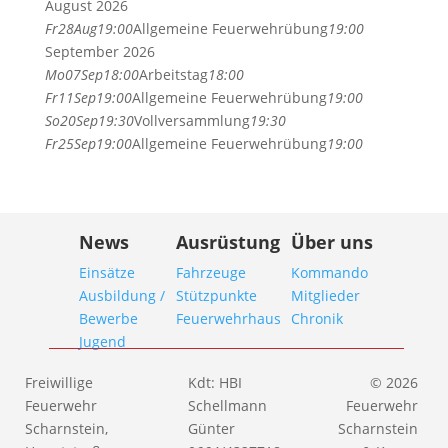
August 2026
Fr
28
Aug
19:00
Allgemeine Feuerwehrübung
19:00
September 2026
Mo
07
Sep
18:00
Arbeitstag
18:00
Fr
11
Sep
19:00
Allgemeine Feuerwehrübung
19:00
So
20
Sep
19:30
Vollversammlung
19:30
Fr
25
Sep
19:00
Allgemeine Feuerwehrübung
19:00
News
Ausrüstung
Über uns
Einsätze
Fahrzeuge
Kommando
Ausbildung /
Stützpunkte
Mitglieder
Bewerbe
Feuerwehrhaus
Chronik
Jugend
Freiwillige
Kdt: HBI
© 2026
Feuerwehr
Schellmann
Feuerwehr
Scharnstein,
Günter
Scharnstein