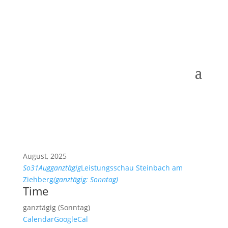
August, 2025
So
31
Aug
ganztägig
Leistungsschau Steinbach am
Ziehberg
(ganztägig: Sonntag)
Time
ganztägig (Sonntag)
Calendar
GoogleCal