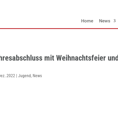
Home
News
resabschluss mit Weihnachtsfeier un
Dez..2022
|
Jugend
,
News