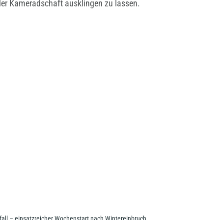
 der Kameradschaft ausklingen zu lassen.
ll – einsatzreicher Wochenstart nach Wintereinbruch