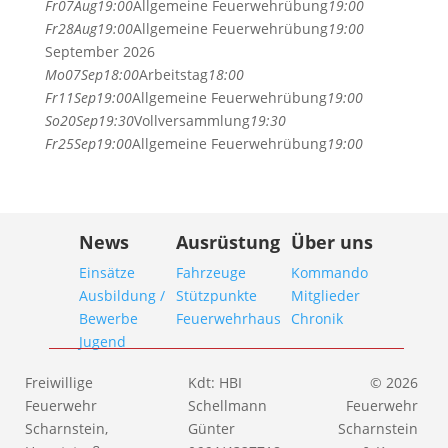
Fr
07
Aug
19:00
Allgemeine Feuerwehrübung
19:00
Fr
28
Aug
19:00
Allgemeine Feuerwehrübung
19:00
September 2026
Mo
07
Sep
18:00
Arbeitstag
18:00
Fr
11
Sep
19:00
Allgemeine Feuerwehrübung
19:00
So
20
Sep
19:30
Vollversammlung
19:30
Fr
25
Sep
19:00
Allgemeine Feuerwehrübung
19:00
News
Ausrüstung
Über uns
Einsätze
Fahrzeuge
Kommando
Ausbildung /
Stützpunkte
Mitglieder
Bewerbe
Feuerwehrhaus
Chronik
Jugend
Freiwillige
Kdt: HBI
© 2026
Feuerwehr
Schellmann
Feuerwehr
Scharnstein,
Günter
Scharnstein