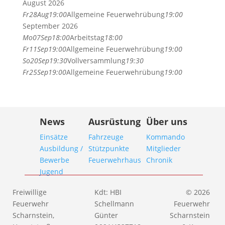
August 2026
Fr
28
Aug
19:00
Allgemeine Feuerwehrübung
19:00
September 2026
Mo
07
Sep
18:00
Arbeitstag
18:00
Fr
11
Sep
19:00
Allgemeine Feuerwehrübung
19:00
So
20
Sep
19:30
Vollversammlung
19:30
Fr
25
Sep
19:00
Allgemeine Feuerwehrübung
19:00
News
Ausrüstung
Über uns
Einsätze
Fahrzeuge
Kommando
Ausbildung /
Stützpunkte
Mitglieder
Bewerbe
Feuerwehrhaus
Chronik
Jugend
Freiwillige
Kdt: HBI
© 2026
Feuerwehr
Schellmann
Feuerwehr
Scharnstein,
Günter
Scharnstein