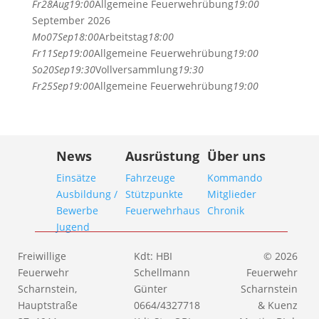
Fr
28
Aug
19:00
Allgemeine Feuerwehrübung
19:00
September 2026
Mo
07
Sep
18:00
Arbeitstag
18:00
Fr
11
Sep
19:00
Allgemeine Feuerwehrübung
19:00
So
20
Sep
19:30
Vollversammlung
19:30
Fr
25
Sep
19:00
Allgemeine Feuerwehrübung
19:00
News
Ausrüstung
Über uns
Einsätze
Fahrzeuge
Kommando
Ausbildung /
Stützpunkte
Mitglieder
Bewerbe
Feuerwehrhaus
Chronik
Jugend
Freiwillige
Kdt: HBI
© 2026
Feuerwehr
Schellmann
Feuerwehr
Scharnstein,
Günter
Scharnstein
Hauptstraße
0664/4327718
& Kuenz