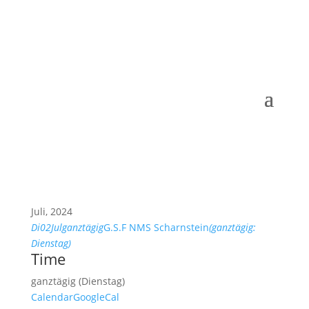
Juli, 2024
Di
02
Jul
ganztägig
G.S.F NMS Scharnstein
(ganztägig:
Dienstag)
Time
ganztägig (Dienstag)
Calendar
GoogleCal