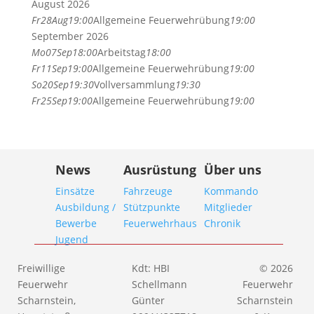
August 2026
Fr
28
Aug
19:00
Allgemeine Feuerwehrübung
19:00
September 2026
Mo
07
Sep
18:00
Arbeitstag
18:00
Fr
11
Sep
19:00
Allgemeine Feuerwehrübung
19:00
So
20
Sep
19:30
Vollversammlung
19:30
Fr
25
Sep
19:00
Allgemeine Feuerwehrübung
19:00
News
Ausrüstung
Über uns
Einsätze
Fahrzeuge
Kommando
Ausbildung /
Stützpunkte
Mitglieder
Bewerbe
Feuerwehrhaus
Chronik
Jugend
Freiwillige
Kdt: HBI
© 2026
Feuerwehr
Schellmann
Feuerwehr
Scharnstein,
Günter
Scharnstein