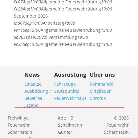
Fr
07
Aug
19:00
Allgemeine Feuerwehrübung
19:00
Fr
28
Aug
19:00
Allgemeine Feuerwehrübung
19:00
September 2026
Mo
07
Sep
18:00
Arbeitstag
18:00
Fr
11
Sep
19:00
Allgemeine Feuerwehrübung
19:00
So
20
Sep
19:30
Vollversammlung
19:30
Fr
25
Sep
19:00
Allgemeine Feuerwehrübung
19:00
News
Ausrüstung
Über uns
Einsätze
Fahrzeuge
Kommando
Ausbildung /
Stützpunkte
Mitglieder
Bewerbe
Feuerwehrhaus
Chronik
Jugend
Freiwillige
Kdt: HBI
© 2026
Feuerwehr
Schellmann
Feuerwehr
Scharnstein,
Günter
Scharnstein