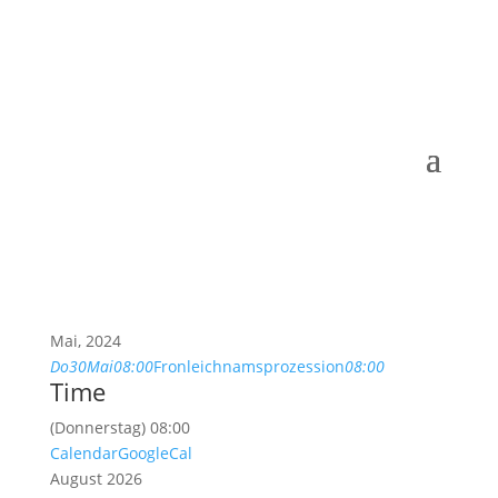
Mai, 2024
Do
30
Mai
08:00
Fronleichnamsprozession
08:00
Time
(Donnerstag) 08:00
Calendar
GoogleCal
August 2026