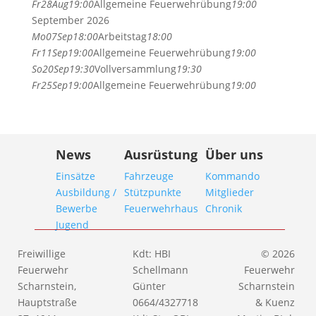
Fr
28
Aug
19:00
Allgemeine Feuerwehrübung
19:00
September 2026
Mo
07
Sep
18:00
Arbeitstag
18:00
Fr
11
Sep
19:00
Allgemeine Feuerwehrübung
19:00
So
20
Sep
19:30
Vollversammlung
19:30
Fr
25
Sep
19:00
Allgemeine Feuerwehrübung
19:00
News
Ausrüstung
Über uns
Einsätze
Fahrzeuge
Kommando
Ausbildung /
Stützpunkte
Mitglieder
Bewerbe
Feuerwehrhaus
Chronik
Jugend
Freiwillige
Kdt: HBI
© 2026
Feuerwehr
Schellmann
Feuerwehr
Scharnstein,
Günter
Scharnstein
Hauptstraße
0664/4327718
& Kuenz