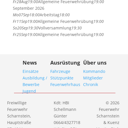
Fr
28
Aug
19:00
Allgemeine Feuerwehrübung
19:00
September 2026
Mo
07
Sep
18:00
Arbeitstag
18:00
Fr
11
Sep
19:00
Allgemeine Feuerwehrübung
19:00
So
20
Sep
19:30
Vollversammlung
19:30
Fr
25
Sep
19:00
Allgemeine Feuerwehrübung
19:00
News
Ausrüstung
Über uns
Einsätze
Fahrzeuge
Kommando
Ausbildung /
Stützpunkte
Mitglieder
Bewerbe
Feuerwehrhaus
Chronik
Jugend
Freiwillige
Kdt: HBI
© 2026
Feuerwehr
Schellmann
Feuerwehr
Scharnstein,
Günter
Scharnstein
Hauptstraße
0664/4327718
& Kuenz