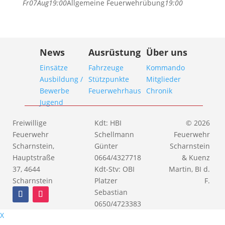
Fr
07
Aug
19:00
Allgemeine Feuerwehrübung
19:00
News
Ausrüstung
Über uns
Einsätze
Fahrzeuge
Kommando
Ausbildung /
Stützpunkte
Mitglieder
Bewerbe
Feuerwehrhaus
Chronik
Jugend
Freiwillige
Kdt: HBI
© 2026
Feuerwehr
Schellmann
Feuerwehr
Scharnstein,
Günter
Scharnstein
Hauptstraße
0664/4327718
& Kuenz
37, 4644
Kdt-Stv: OBI
Martin, BI d.
Scharnstein
Platzer
F.
Sebastian
0650/4723383
X