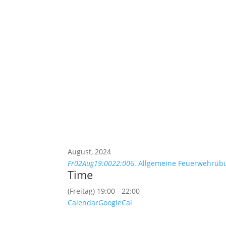
August, 2024
Fr
02
Aug
19:00
22:00
6. Allgemeine Feuerwehrüb
Time
(Freitag) 19:00 - 22:00
Calendar
GoogleCal