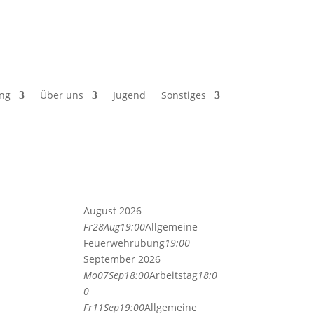
ng
Über uns
Jugend
Sonstiges
August 2026
Fr
28
Aug
19:00
Allgemeine
Feuerwehrübung
19:00
September 2026
Mo
07
Sep
18:00
Arbeitstag
18:0
0
Fr
11
Sep
19:00
Allgemeine