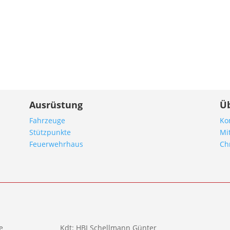
Ausrüstung
Ü
Fahrzeuge
Ko
Stützpunkte
Mi
Feuerwehrhaus
Ch
e
Kdt: HBI Schellmann Günter