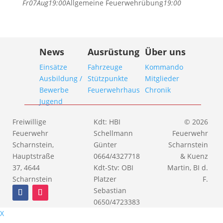
Fr
07
Aug
19:00
Allgemeine Feuerwehrübung
19:00
News
Ausrüstung
Über uns
Einsätze
Fahrzeuge
Kommando
Ausbildung /
Stützpunkte
Mitglieder
Bewerbe
Feuerwehrhaus
Chronik
Jugend
Freiwillige
Kdt: HBI
© 2026
Feuerwehr
Schellmann
Feuerwehr
Scharnstein,
Günter
Scharnstein
Hauptstraße
0664/4327718
& Kuenz
37, 4644
Kdt-Stv: OBI
Martin, BI d.
Scharnstein
Platzer
F.
Sebastian
0650/4723383
X