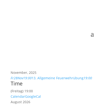
November, 2025
Fr
28
Nov
19:00
13. Allgemeine Feuerwehrübung
19:00
Time
(Freitag) 19:00
Calendar
GoogleCal
August 2026