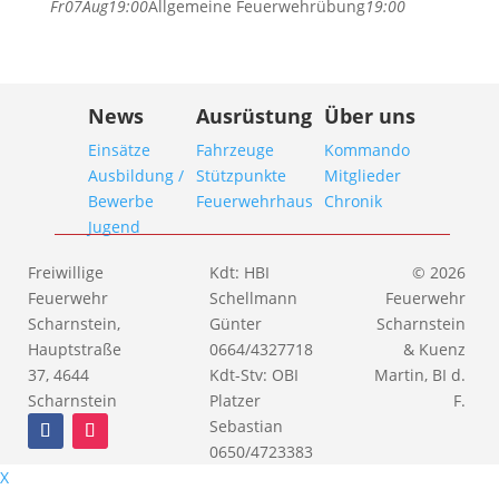
Fr
07
Aug
19:00
Allgemeine Feuerwehrübung
19:00
News
Ausrüstung
Über uns
Einsätze
Fahrzeuge
Kommando
Ausbildung /
Stützpunkte
Mitglieder
Bewerbe
Feuerwehrhaus
Chronik
Jugend
Freiwillige
Kdt: HBI
© 2026
Feuerwehr
Schellmann
Feuerwehr
Scharnstein,
Günter
Scharnstein
Hauptstraße
0664/4327718
& Kuenz
37, 4644
Kdt-Stv: OBI
Martin, BI d.
Scharnstein
Platzer
F.
Sebastian
0650/4723383
X