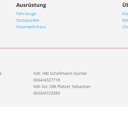
Ausrüstung
Ü
Fahrzeuge
Ko
Stützpunkte
Mi
Feuerwehrhaus
Ch
e
Kdt: HBI Schellmann Günter
0664/4327718
Kdt-Stv: OBI Platzer Sebastian
0650/4723383