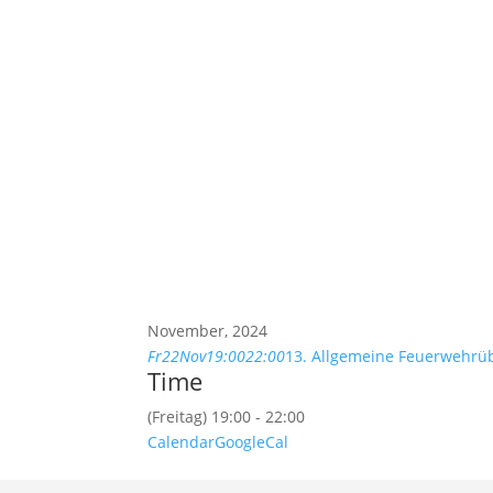
November, 2024
Fr
22
Nov
19:00
22:00
13. Allgemeine Feuerwehr
Time
(Freitag) 19:00 - 22:00
Calendar
GoogleCal