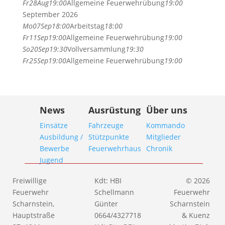
Fr
28
Aug
19:00
Allgemeine Feuerwehrübung
19:00
September 2026
Mo
07
Sep
18:00
Arbeitstag
18:00
Fr
11
Sep
19:00
Allgemeine Feuerwehrübung
19:00
So
20
Sep
19:30
Vollversammlung
19:30
Fr
25
Sep
19:00
Allgemeine Feuerwehrübung
19:00
News
Ausrüstung
Über uns
Einsätze
Fahrzeuge
Kommando
Ausbildung /
Stützpunkte
Mitglieder
Bewerbe
Feuerwehrhaus
Chronik
Jugend
Freiwillige
Kdt: HBI
© 2026
Feuerwehr
Schellmann
Feuerwehr
Scharnstein,
Günter
Scharnstein
Hauptstraße
0664/4327718
& Kuenz