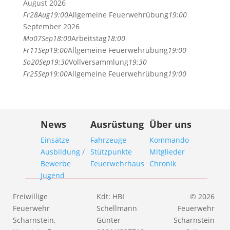
August 2026
Fr
28
Aug
19:00
Allgemeine Feuerwehrübung
19:00
September 2026
Mo
07
Sep
18:00
Arbeitstag
18:00
Fr
11
Sep
19:00
Allgemeine Feuerwehrübung
19:00
So
20
Sep
19:30
Vollversammlung
19:30
Fr
25
Sep
19:00
Allgemeine Feuerwehrübung
19:00
News
Ausrüstung
Über uns
Einsätze
Fahrzeuge
Kommando
Ausbildung /
Stützpunkte
Mitglieder
Bewerbe
Feuerwehrhaus
Chronik
Jugend
Freiwillige
Kdt: HBI
© 2026
Feuerwehr
Schellmann
Feuerwehr
Scharnstein,
Günter
Scharnstein