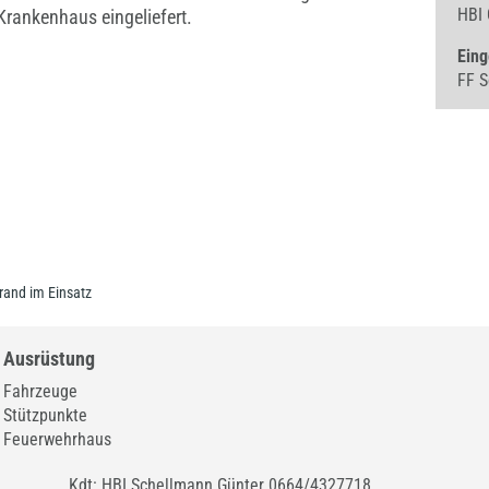
HBI 
rankenhaus eingeliefert.
Eing
FF S
and im Einsatz
Ausrüstung
Fahrzeuge
Stützpunkte
Feuerwehrhaus
Kdt: HBI Schellmann Günter 0664/4327718