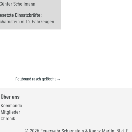
Günter Schellmann
esetzte Einsatzkräfte:
charnstein mit 2 Fahrzeugen
Fettbrand rasch gelöscht
→
Über uns
Kommando
Mitglieder
Chronik
© 2026 Feuerwehr Scharnstein & Kuenz Martin, BI d. F.