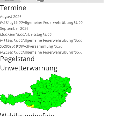
Termine
August 2026
Fr
28
Aug
19:00
Allgemeine Feuerwehrübung
19:00
September 2026
Mo
07
Sep
18:00
Arbeitstag
18:00
Fr
11
Sep
19:00
Allgemeine Feuerwehrübung
19:00
So
20
Sep
19:30
Vollversammlung
19:30
Fr
25
Sep
19:00
Allgemeine Feuerwehrübung
19:00
Pegelstand
Unwetterwarnung
Waldbrandgefahr