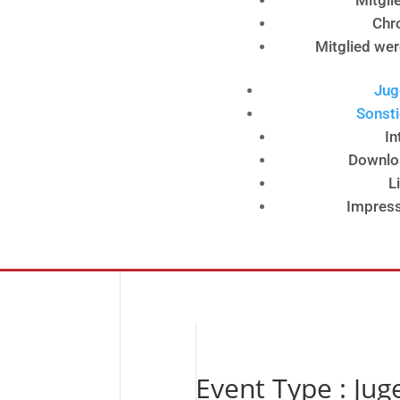
Mitgli
Chr
Mitglied we
Jug
Sonst
In
Downlo
L
Impres
Event Type : Ju