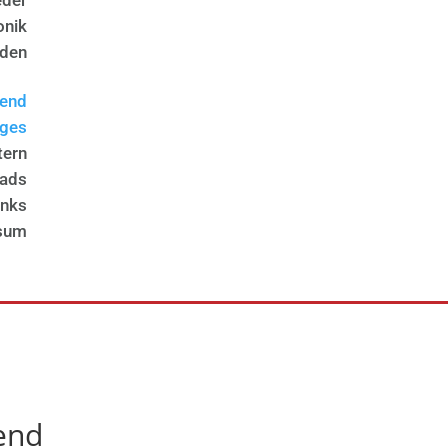
eder
onik
rden
end
iges
tern
ads
inks
sum
gend