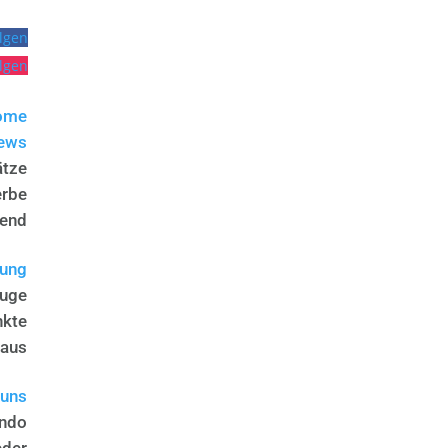
lgen
lgen
ome
ews
ätze
erbe
end
tung
euge
nkte
haus
 uns
ndo