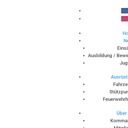
Fo
Fo
H
N
Eins
Ausbildung / Bew
Jug
Ausrüs
Fahrz
Stützpu
Feuerwehr
Über
Komma