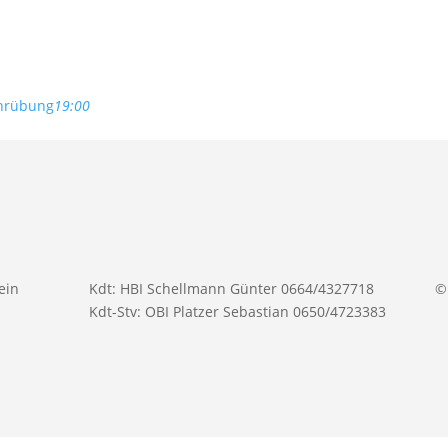
hrübung
19:00
ein
Kdt: HBI Schellmann Günter 0664/4327718
©
Kdt-Stv: OBI Platzer Sebastian 0650/4723383